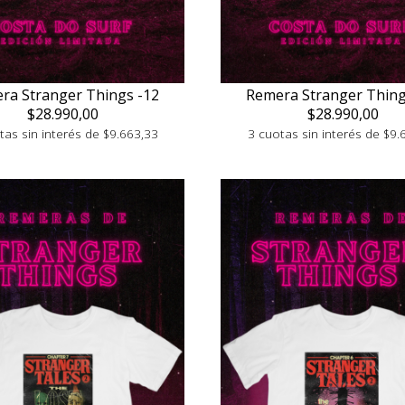
ra Stranger Things -12
Remera Stranger Thing
$28.990,00
$28.990,00
tas sin interés de $9.663,33
3 cuotas sin interés de $9.