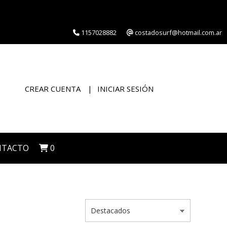
1157028882
costadosurf@hotmail.com.ar
CREAR CUENTA
INICIAR SESIÓN
NTACTO
0