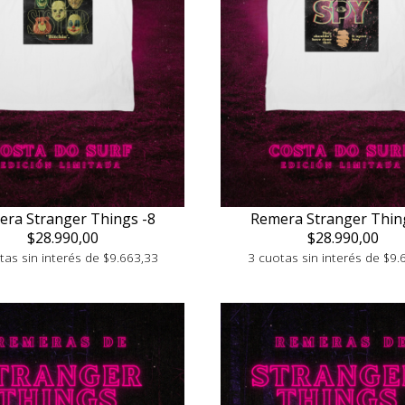
ra Stranger Things -8
Remera Stranger Thin
$28.990,00
$28.990,00
tas sin interés de $9.663,33
3 cuotas sin interés de $9.