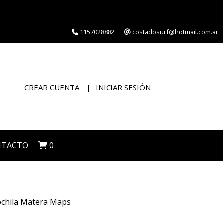
1157028882
costadosurf@hotmail.com.ar
CREAR CUENTA
INICIAR SESIÓN
NTACTO
0
chila Matera Maps