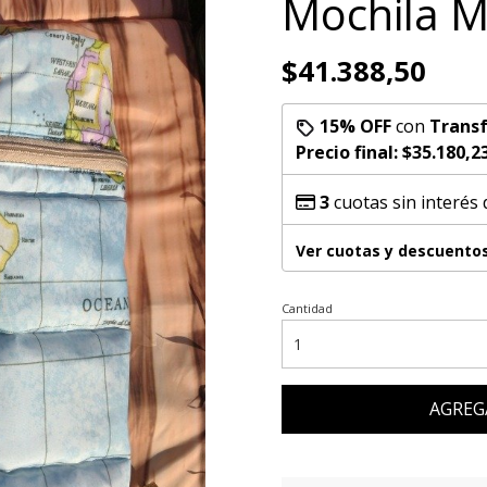
Mochila 
$41.388,50
15% OFF
con
Transf
Precio final:
$35.180,2
3
cuotas sin interés
Ver cuotas y descuento
Cantidad
AGREG