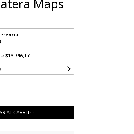
Matera Maps
erencia
3
 de
$13.796,17
s
AR AL CARRITO